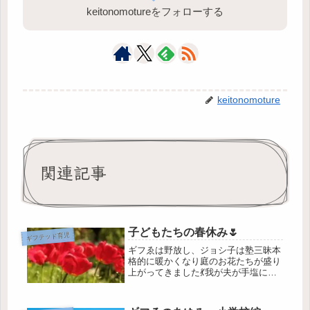
keitonomotureをフォローする
keitonomoture
関連記事
子どもたちの春休み🌷
ギフテッド育児
ギフゑは野放し、ジョシ子は塾三昧本
格的に暖かくなり庭のお花たちが盛り
上がってきました💃我が夫が手塩にか
けて育てているバラも蕾をつけはじめ
ています🌹子どもたちは春休み。いつ
にも増して休めないお母さん。どこの