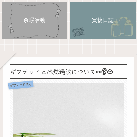
余暇活動
買物日誌
ギフテッドと感覚過敏について👀👂🐽
ギフテッド育児