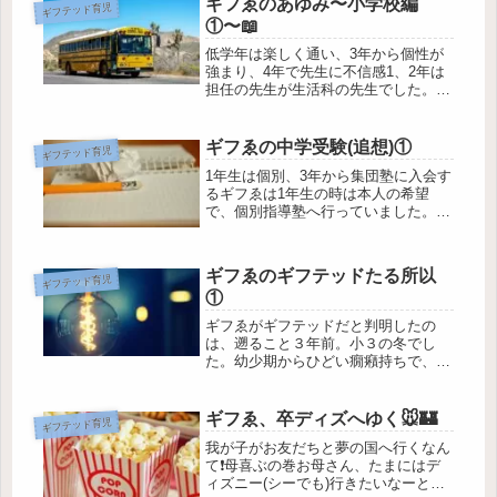
ギフゑのあゆみ〜小学校編
ギフテッド育児
家庭も同じですね😔できることなら一
①〜📖
緒...
低学年は楽しく通い、3年から個性が
強まり、4年で先生に不信感1、2年は
担任の先生が生活科の先生でした。保
護者からは「うちの子、こんなに遊ん
でばかりで大丈夫かしら・・・」と心
配の声も多く聞かれるぐらいやたらと
ギフゑの中学受験(追想)①
ギフテッド育児
生活科の授業が多く、先生方がいつ
1年生は個別、3年から集団塾に入会す
も...
るギフゑは1年生の時は本人の希望
で、個別指導塾へ行っていました。そ
の時やっていたのは算・国。ギフゑの
学校もジョシ子の通う学校同様、中学
受験する子が多いです🏫ギフゑも受験
ギフゑのギフテッドたる所以
ギフテッド育児
するなら入塾は2年冬からかな、とぼ
①
ん...
ギフゑがギフテッドだと判明したの
は、遡ること３年前。小３の冬でし
た。幼少期からひどい癇癪持ちで、激
しいときは壁に頭を打ちつける始
末・・・。これはいつまで続くのだろ
う、そもそも原因は？もしかすると、
ギフゑ、卒ディズへゆく🐭🏰
ギフテッド育児
何か名前のつく特性なのかもしれな
我が子がお友だちと夢の国へ行くなん
い。それを調...
て❗️母喜ぶの巻お母さん、たまにはデ
ィズニー(シーでも)行きたいなーと言