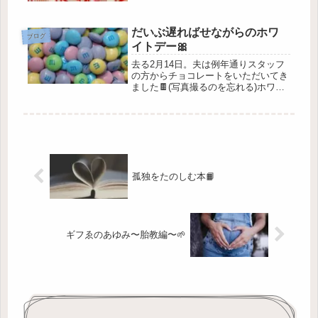
っても我が家のメンツは誰も乗ってき
ません😄ジョシ子ですらふつうの遊園
地のほうがいいなあ🎡キャラクター興
だいぶ遅ればせながらのホワ
味ないし🙂花やしき行こうよ🏵️と...
ブログ
イトデー🎀
去る2月14日。夫は例年通りスタッフ
の方からチョコレートをいただいてき
ました🍫(写真撮るのを忘れる)ホワイ
トデーにお返しするお菓子は私が選び
ます🎁毎年最寄りのデパートに行って
いたのですが、催事はすごい混雑だし
通年あるものは飽きてしまったし。...
孤独をたのしむ本📙
ギフゑのあゆみ〜胎教編〜🌱