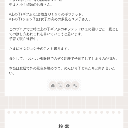
中１と小４姉妹のお母さん。
◉上の子(ギフゑ)は全検査IQ１５０のギフテッド。
◉下の子(ジョシ子)は女子力高めの夢見るユメ子さん。
このブログでは特に上の子ギフゑのギフテッドゆえの困りごと、親とし
ての接し方あれこれを書いていこうと思います。
子育て現在進行中。
たまに次女ジョシ子のことも書きます。
母として、ついつい虫眼鏡でのぞく距離で子育てしてしまうのが悩み。
本当は窓辺で外の景色を眺めつつ、のんびり子どもたちと向き合いた
い。
検索