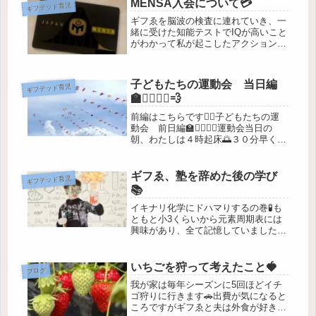
MENSA入会について💳
ギフテッド育児
ギフゑを脳波の検査に連れていき、一
緒に受けた知能テストでIQが高いこと
がわかって私が起こしたアクションは
⚫︎学校に伝える(特質があることを報
告)⚫︎居場所がなく行き詰まった時用の
保険を探す＝思いついたのはMENSA
子どもたちの運動会 当日編
ギフテッド育児
でした。調べたところによる...
🏫🏃‍♀️🏃‍♀️💨
前編はこちらです💁‍♀️子どもたちの運
動会 前日編🏫🏃‍♀️🏃‍♀️運動会当日の
朝、わたしは４時起床🌅３０分早く起
きてお弁当づくり🍱✖️２昔は運動会と
いうと家族揃って校庭にレジャーシー
トを敷きワイワイ食べていましたが、
ギフゑ、塾を辞めた後の学び
ギフテッド育児
近頃は普段通り教室で食...
📚
イキナリ化学にドハマりするの巻🧪も
ともと小3くらいから元素周期表には
興味があり、全て記憶していました。
これは何が面白いんだい？と聞くとカ
ッコイイ✨らしい。ふーん。それから
科学館へ行くとお土産屋さんで元素の
いちごを狩って考えたこと🍓
ブログ
本を買ったり、炎色反応の下敷きを買
我が家は毎年シーズンに5回ほどイチ
っ...
ゴ狩りに行きます🚗出費が気になると
ころですがギフゑと夫は外食が好きで