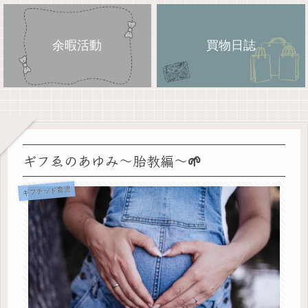
余暇活動
買物日誌
ギフゑのあゆみ〜胎教編〜🌱
ギフテッド育児