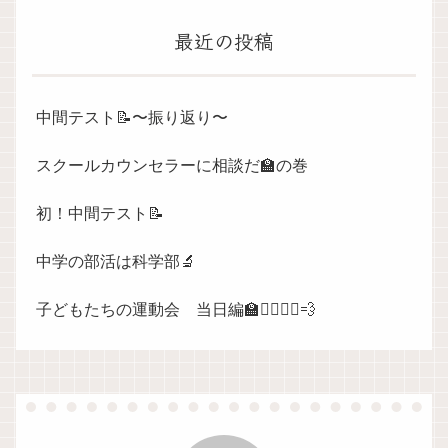
最近の投稿
中間テスト📝〜振り返り〜
スクールカウンセラーに相談だ🏫の巻
初！中間テスト📝
中学の部活は科学部🔬
子どもたちの運動会 当日編🏫🏃‍♀️🏃‍♀️💨