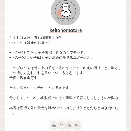
keitonomoture
生まれは九州、育ちは関東４０代。
中１と小４姉妹のお母さん。
◉上の子(ギフゑ)は全検査IQ１５０のギフテッド。
◉下の子(ジョシ子)は女子力高めの夢見るユメ子さん。
このブログでは特に上の子ギフゑのギフテッドゆえの困りごと、親とし
ての接し方あれこれを書いていこうと思います。
子育て現在進行中。
たまに次女ジョシ子のことも書きます。
母として、ついつい虫眼鏡でのぞく距離で子育てしてしまうのが悩み。
本当は窓辺で外の景色を眺めつつ、のんびり子どもたちと向き合いた
い。