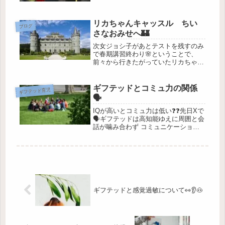
はないので🙅‍♀️🙅‍♂️外食しない分、ここ
につぎこみます🫗少し農薬も気になり
ますがヨシとします。前回ギフゑは欠
リカちゃんキャッスル ちい
席でしたが、今回は祖父母の...
ブログ
さなおみせへ🏰
次女ジョシ子があとテストを残すのみ
で春期講習終わり🌸ということで、
前々から行きたがっていたリカちゃん
キャッスル ちいさなおみせ行ってき
ました🚃💨なんとなく青山あたりにあ
ってほしいところですがドールなだけ
ギフテッドとコミュ力の関係
ギフテッド育児
に人形町にあります💁‍♀️扉からしてか...
🗣️
IQが高いとコミュ力は低い❓❓先日Xで
🗣️ギフテッドは高知能ゆえに周囲と会
話が噛み合わず コミュニケーション
がうまくとれない🗣️いやいや、そもそ
もギフテッドはコミュ力低い人が多い
というやり取りを見ました。ギフゑの
ことを思い返してみると・・・...
ギフテッドと感覚過敏について👀👂🐽