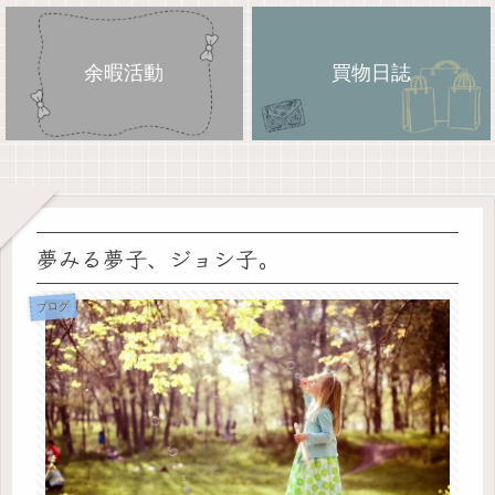
余暇活動
買物日誌
夢みる夢子、ジョシ子。
ブログ