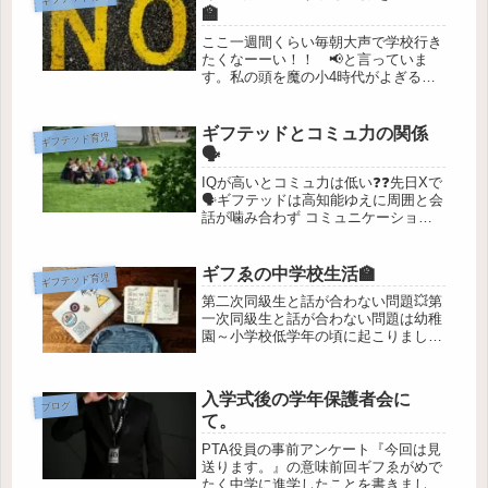
🏫
ここ一週間くらい毎朝大声で学校行き
たくなーーい！！ 📢と言っていま
す。私の頭を魔の小4時代がよぎる…
😨これは結構深刻かもしれません。話
を聞くと①クラスメートと話が合わな
い。②国語と音楽の先生が嫌い。(明
ギフテッドとコミュ力の関係
ギフテッド育児
らかに思春期の子ども非対応型)③美
🗣️
術を...
IQが高いとコミュ力は低い❓❓先日Xで
🗣️ギフテッドは高知能ゆえに周囲と会
話が噛み合わず コミュニケーション
がうまくとれない🗣️いやいや、そもそ
もギフテッドはコミュ力低い人が多い
というやり取りを見ました。ギフゑの
ギフゑの中学校生活🏫
ギフテッド育児
ことを思い返してみると・・・...
第二次同級生と話が合わない問題💥第
一次同級生と話が合わない問題は幼稚
園～小学校低学年の頃に起こりまし
た。そのくらいの年頃は生まれ月でも
成長に差があります。ギフゑは早生ま
れではないものの、言葉を覚えるのが
入学式後の学年保護者会に
早かったのもあり幼稚園児の段階です
ブログ
て。
でに...
PTA役員の事前アンケート『今回は見
送ります。』の意味前回ギフゑがめで
たく中学に進学したことを書きました