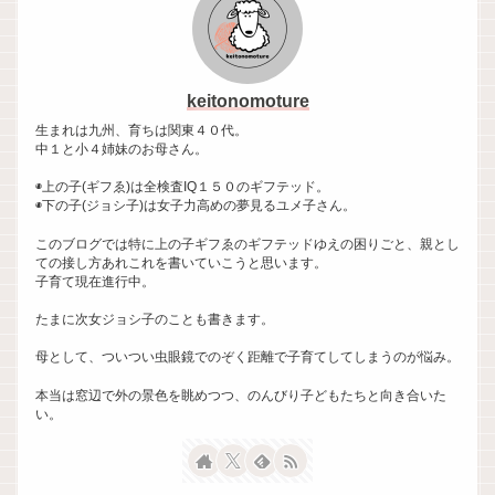
keitonomoture
生まれは九州、育ちは関東４０代。
中１と小４姉妹のお母さん。
◉上の子(ギフゑ)は全検査IQ１５０のギフテッド。
◉下の子(ジョシ子)は女子力高めの夢見るユメ子さん。
このブログでは特に上の子ギフゑのギフテッドゆえの困りごと、親とし
ての接し方あれこれを書いていこうと思います。
子育て現在進行中。
たまに次女ジョシ子のことも書きます。
母として、ついつい虫眼鏡でのぞく距離で子育てしてしまうのが悩み。
本当は窓辺で外の景色を眺めつつ、のんびり子どもたちと向き合いた
い。