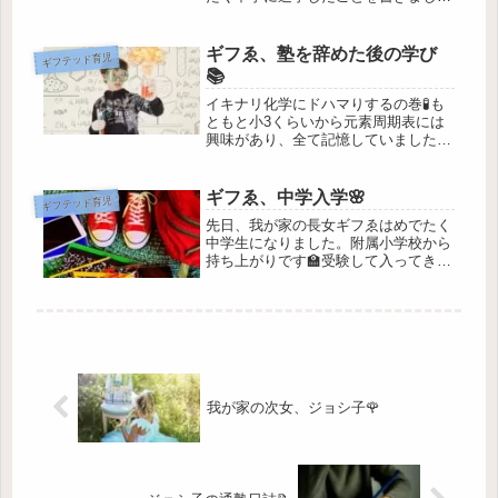
🌸ギフゑ、中学入学🌸問題が起こった
のはその後の学年保護者会です。新入
生のPTA役員決めは、事前にアンケー
ギフゑ、塾を辞めた後の学び
ギフテッド育児
トがあり毎年そこまで時間はかから...
📚
イキナリ化学にドハマりするの巻🧪も
ともと小3くらいから元素周期表には
興味があり、全て記憶していました。
これは何が面白いんだい？と聞くとカ
ッコイイ✨らしい。ふーん。それから
科学館へ行くとお土産屋さんで元素の
ギフゑ、中学入学🌸
ギフテッド育児
本を買ったり、炎色反応の下敷きを買
先日、我が家の長女ギフゑはめでたく
っ...
中学生になりました。附属小学校から
持ち上がりです🏫受験して入ってきた
メンバーも新たに加わり新生活のスタ
ート▶️入学式が終わってから友人とプ
リクラを撮ってランチしてくると出か
けていきました👞💨ギフゑは写真に
写...
我が家の次女、ジョシ子🌹