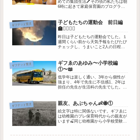
めての集団生活🖍️その頃の私たちは朝
6時に起きて家庭保育園のプログラム
を済ませ9時ごろから公園へ行くのが
日課でした⛲️(雨が降れば児童館へ)区
役所の母親教室で仲良くなったメンバ
子どもたちの運動会 前日編
ギフテッド育児
ーで毎日近所の公園を渡り歩く生...
🏫🏃‍♀️🏃‍♀️
昨日は子どもたちの運動会でした。１
週間くらい前から天気予報をたびたび
チェックし、うまいこと2人の日程が
ズレないかなーと淡い期待を抱いてい
ました。というのも、ギフゑが小学生
だった昨年まで毎回のように行事がか
ギフゑのあゆみ〜小学校編
ギフテッド育児
ぶりそのたびに交互に出席したり、同
①〜📖
日...
低学年は楽しく通い、3年から個性が
強まり、4年で先生に不信感1、2年は
担任の先生が生活科の先生でした。保
護者からは「うちの子、こんなに遊ん
でばかりで大丈夫かしら・・・」と心
配の声も多く聞かれるぐらいやたらと
親友、あぶちゃん👶🐝①
ギフテッド育児
生活科の授業が多く、先生方がいつ
絵文字は特に関係ないです。ギフゑに
も...
は幼稚園のプレ保育時代からの親友が
います🍒同じ幼稚園から小学校受験し
て同じ小学校へ行き、今は同じ中学校
🏫幼馴染というやつですね。家も近所
なので毎朝あぶちゃんちのマンション