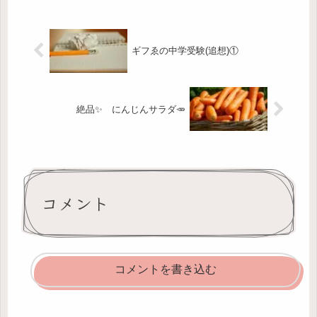
下で待ち合わせしているのですが、中
学...
ギフゑの中学受験(追想)①
絶品✨ にんじんサラダ🥕
コメント
コメントを書き込む