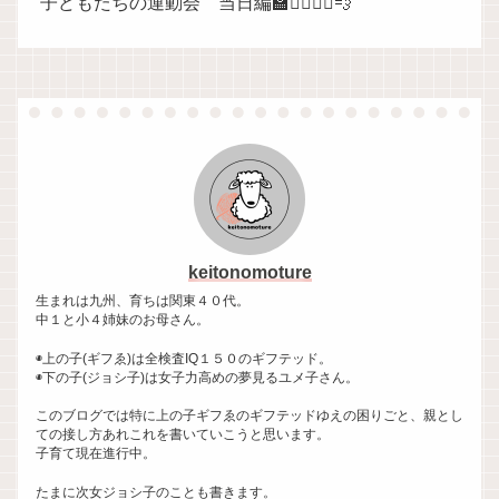
子どもたちの運動会 当日編🏫🏃‍♀️🏃‍♀️💨
keitonomoture
生まれは九州、育ちは関東４０代。
中１と小４姉妹のお母さん。
◉上の子(ギフゑ)は全検査IQ１５０のギフテッド。
◉下の子(ジョシ子)は女子力高めの夢見るユメ子さん。
このブログでは特に上の子ギフゑのギフテッドゆえの困りごと、親とし
ての接し方あれこれを書いていこうと思います。
子育て現在進行中。
たまに次女ジョシ子のことも書きます。