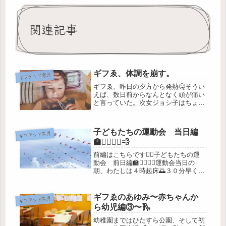
関連記事
ギフゑ、体調を崩す。
ギフテッド育児
ギフゑ、昨日の夕方から発熱🤒そうい
えば、数日前からなんとなく頭が痛い
と言っていた。次女ジョシ子はちょっ
とした痛みでもシッカリと主張してく
るタイプ👃💨それに対し母は大体サラ
リと流す。(見るからに明らかな不調
子どもたちの運動会 当日編
ギフテッド育児
箇所がある場合は除く)ギフゑは基
🏫🏃‍♀️🏃‍♀️💨
本、...
前編はこちらです💁‍♀️子どもたちの運
動会 前日編🏫🏃‍♀️🏃‍♀️運動会当日の
朝、わたしは４時起床🌅３０分早く起
きてお弁当づくり🍱✖️２昔は運動会と
いうと家族揃って校庭にレジャーシー
トを敷きワイワイ食べていましたが、
ギフゑのあゆみ〜赤ちゃんか
ギフテッド育児
近頃は普段通り教室で食...
ら幼児編③〜🛝
幼稚園まではひたすら公園、そして初