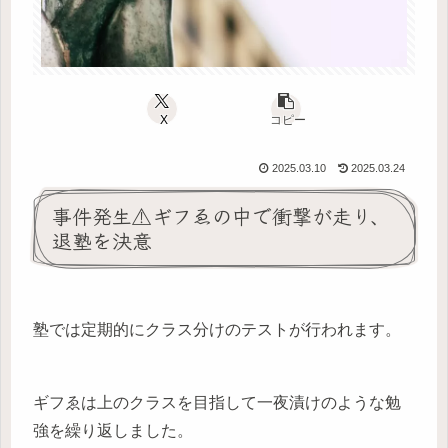
X
コピー
2025.03.10
2025.03.24
事件発生⚠️ギフゑの中で衝撃が走り、
退塾を決意
塾では定期的にクラス分けのテストが行われます。
ギフゑは上のクラスを目指して一夜漬けのような勉
強を繰り返しました。