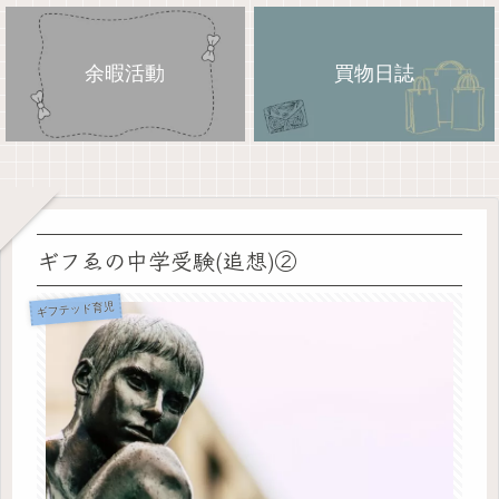
余暇活動
買物日誌
ギフゑの中学受験(追想)②
ギフテッド育児