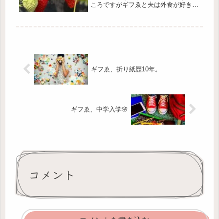
ころですがギフゑと夫は外食が好きで
はないので🙅‍♀️🙅‍♂️外食しない分、ここ
につぎこみます🫗少し農薬も気になり
ますがヨシとします。前回ギフゑは欠
席でしたが、今回は祖父母の...
ギフゑ、折り紙歴10年。
ギフゑ、中学入学🌸
コメント