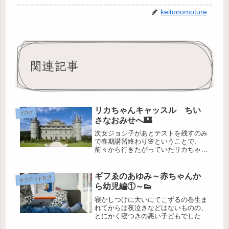
keitonomoture
関連記事
リカちゃんキャッスル ちい
ブログ
さなおみせへ🏰
次女ジョシ子があとテストを残すのみ
で春期講習終わり🌸ということで、
前々から行きたがっていたリカちゃん
キャッスル ちいさなおみせ行ってき
ました🚃💨なんとなく青山あたりにあ
ってほしいところですがドールなだけ
ギフゑのあゆみ～赤ちゃんか
ギフテッド育児
に人形町にあります💁‍♀️扉からしてか...
ら幼児編①～👟
寝かしつけに大いにてこずるの巻生ま
れてからは夜泣きなどはないものの、
とにかく寝つきの悪い子どもでした!
昼寝は２歳になる前には完全になくな