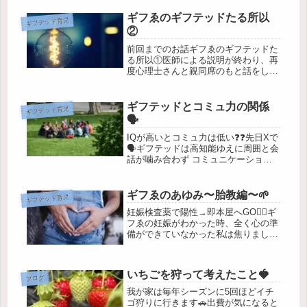
り、寝かしつけに毎晩２時間はみっち
りかかっていました🌃一時期、寝かし
ギフゑのギフテッドたる所以
ギフテッド育児
つけのための童謡のバリエーション
②
が...
前回までのお話ギフゑのギフテッドた
る所以①医師による説明が終わり、再
度心理士さんと親同席のもと話をしま
した。そこで、知能検査(WISC‐Ⅳ)の
結果、全検査IQが約150(最大高低差
13)あり、日常生活を送るうえで学校
ギフテッドとコミュ力の関係
ギフテッド育児
生活がストレスになってい...
🗣️
IQが高いとコミュ力は低い❓❓先日Xで
🗣️ギフテッドは高知能ゆえに周囲と会
話が噛み合わず コミュニケーション
がうまくとれない🗣️いやいや、そもそ
もギフテッドはコミュ力低い人が多い
というやり取りを見ました。ギフゑの
ギフゑのあゆみ〜胎教編〜🌱
ギフテッド育児
ことを思い返してみると・・・...
妊娠検査薬で陽性→即本屋へGO🏃‍♀️ギ
フゑの妊娠がわかった時、全く心の準
備ができていなかった私は焦りました
💦自分の生い立ちのこともあり、子ど
もについてはあまり真剣に考えてこな
かったのです。(私は昔から薄ボンヤ
いちごを狩って考えたこと🍓
リと問題から目を逸らす癖があり...
ブログ
我が家は毎年シーズンに5回ほどイチ
ゴ狩りに行きます🚗出費が気になると