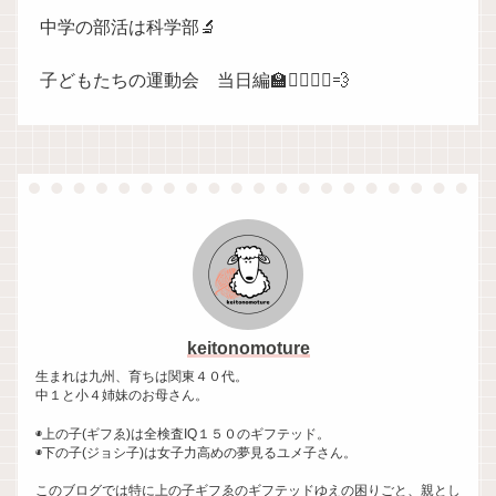
中学の部活は科学部🔬
子どもたちの運動会 当日編🏫🏃‍♀️🏃‍♀️💨
keitonomoture
生まれは九州、育ちは関東４０代。
中１と小４姉妹のお母さん。
◉上の子(ギフゑ)は全検査IQ１５０のギフテッド。
◉下の子(ジョシ子)は女子力高めの夢見るユメ子さん。
このブログでは特に上の子ギフゑのギフテッドゆえの困りごと、親とし