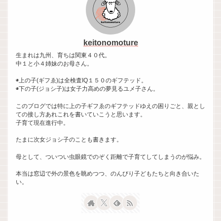
keitonomoture
生まれは九州、育ちは関東４０代。
中１と小４姉妹のお母さん。
◉上の子(ギフゑ)は全検査IQ１５０のギフテッド。
◉下の子(ジョシ子)は女子力高めの夢見るユメ子さん。
このブログでは特に上の子ギフゑのギフテッドゆえの困りごと、親とし
ての接し方あれこれを書いていこうと思います。
子育て現在進行中。
たまに次女ジョシ子のことも書きます。
母として、ついつい虫眼鏡でのぞく距離で子育てしてしまうのが悩み。
本当は窓辺で外の景色を眺めつつ、のんびり子どもたちと向き合いた
い。