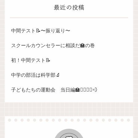
最近の投稿
中間テスト📝〜振り返り〜
スクールカウンセラーに相談だ🏫の巻
初！中間テスト📝
中学の部活は科学部🔬
子どもたちの運動会 当日編🏫🏃‍♀️🏃‍♀️💨